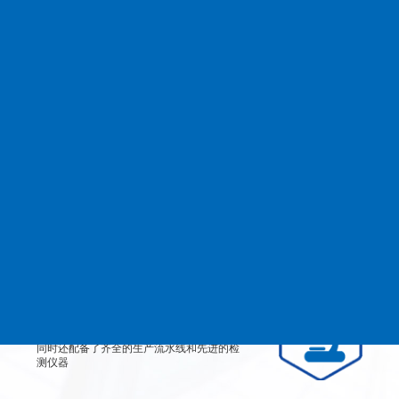
查看更多
MANAGEMENT
品质管理
生产设备
从产品原料到生产每道工艺都严格检测、有
效控制，实行规范的现代化企业管理。
检测设备
公司不仅拥有高素质、高技术的员工团队，
同时还配备了齐全的生产流水线和先进的检
测仪器