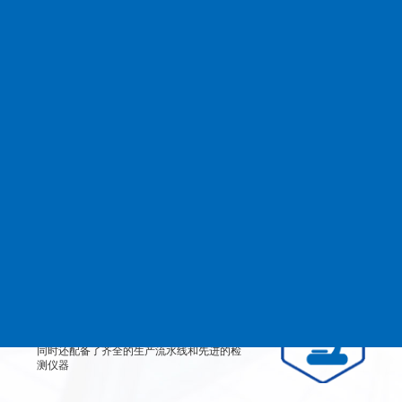
查看更多
MANAGEMENT
品质管理
生产设备
从产品原料到生产每道工艺都严格检测、有
效控制，实行规范的现代化企业管理。
检测设备
公司不仅拥有高素质、高技术的员工团队，
同时还配备了齐全的生产流水线和先进的检
测仪器